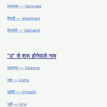
वनमाला ― Vanmala
वैष्णवी ― Vaishnavi
वैजयंती ― Vaijyanti
“उ” से शुरू होनेवाले नाम
उपासना ― Upasna
उषा ― Usha
उर्वशी ― Urvashi
उर्वी ― Urvi