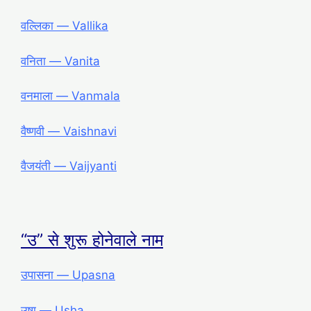
वल्लिका ― Vallika
वनिता ― Vanita
वनमाला ― Vanmala
वैष्णवी ― Vaishnavi
वैजयंती ― Vaijyanti
“उ” से शुरू होनेवाले नाम
उपासना ― Upasna
उषा ― Usha