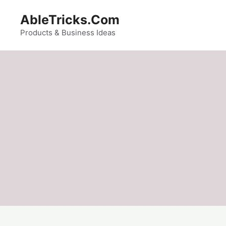
Skip
AbleTricks.Com
to
content
Products & Business Ideas