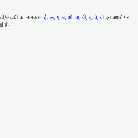
े बेटी/लड़की का नामकरण
ई, ऊ, ए, ब, ओ, वा, वी, वू, वे, वो
इन अक्षरो पर
ई है-