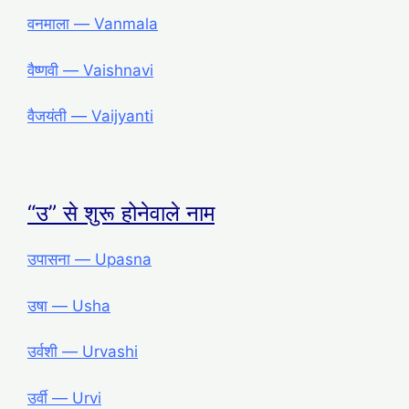
वनमाला ― Vanmala
वैष्णवी ― Vaishnavi
वैजयंती ― Vaijyanti
“उ” से शुरू होनेवाले नाम
उपासना ― Upasna
उषा ― Usha
उर्वशी ― Urvashi
उर्वी ― Urvi