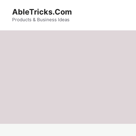
Skip
AbleTricks.Com
to
content
Products & Business Ideas