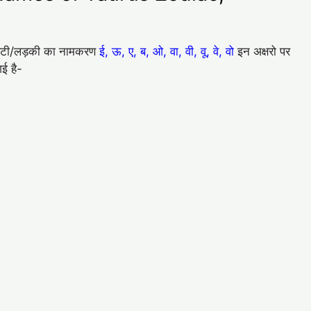
े बेटी/लड़की का नामकरण
ई, ऊ, ए, ब, ओ, वा, वी, वू, वे, वो
इन अक्षरो पर
ई है-