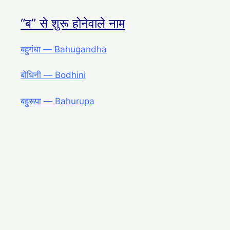
“ब” से शुरू होनेवाले नाम
बहुगंधा ― Bahugandha
बोधिनी ― Bodhini
बहुरूपा ― Bahurupa