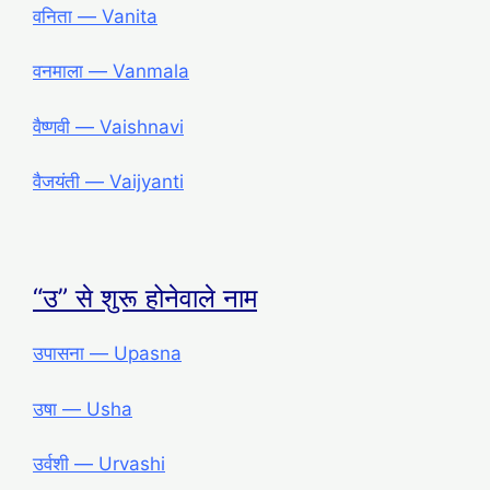
वनिता ― Vanita
वनमाला ― Vanmala
वैष्णवी ― Vaishnavi
वैजयंती ― Vaijyanti
“उ” से शुरू होनेवाले नाम
उपासना ― Upasna
उषा ― Usha
उर्वशी ― Urvashi