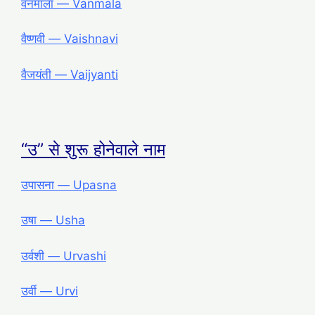
वनमाला ― Vanmala
वैष्णवी ― Vaishnavi
वैजयंती ― Vaijyanti
“उ” से शुरू होनेवाले नाम
उपासना ― Upasna
उषा ― Usha
उर्वशी ― Urvashi
उर्वी ― Urvi