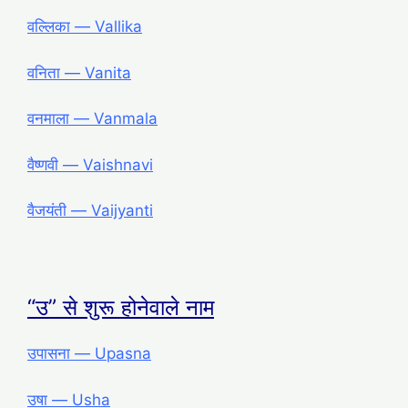
वल्लिका ― Vallika
वनिता ― Vanita
वनमाला ― Vanmala
वैष्णवी ― Vaishnavi
वैजयंती ― Vaijyanti
“उ” से शुरू होनेवाले नाम
उपासना ― Upasna
उषा ― Usha