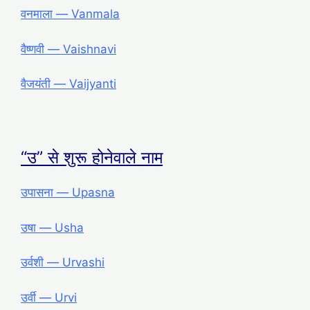
वनमाला ― Vanmala
वैष्णवी ― Vaishnavi
वैजयंती ― Vaijyanti
“उ” से शुरू होनेवाले नाम
उपासना ― Upasna
उषा ― Usha
उर्वशी ― Urvashi
उर्वी ― Urvi