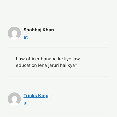
Shahbaj Khan
at
Law officer banane ke liye law
education lena jaruri hai kya?
Tricks King
at