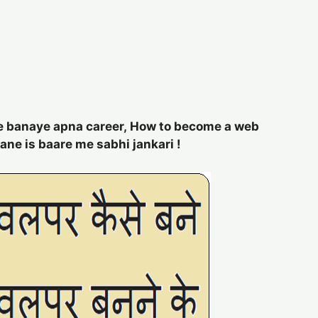
 banaye apna career, How to become a web
ne is baare me sabhi jankari !