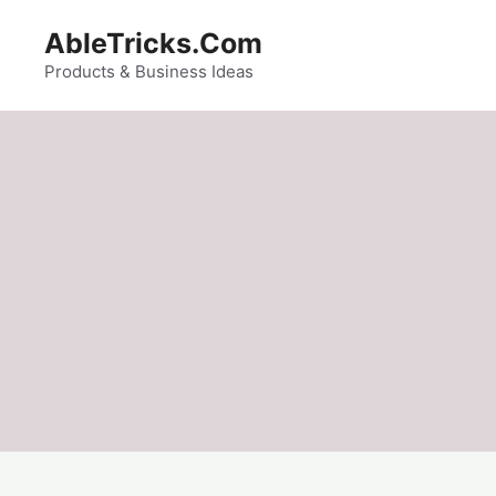
Skip
AbleTricks.Com
to
content
Products & Business Ideas