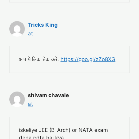
Tricks King
at
आप ये लिंक चेक करे,
https://goo.gl/zZo8XG
shivam chavale
at
iskeliye JEE (B-Arch) or NATA exam
dena pdta hai kya