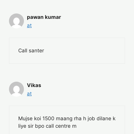
pawan kumar
at
Call santer
Vikas
at
Mujse koi 1500 maang rha h job dilane k
liye sir bpo call centre m