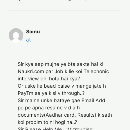
Somu
at
Sir kya aap mujhe ye bta sakte hai ki
Naukri.com par Job k lie koi Telephonic
interview bhi hota hai kya?
Or uske lie baad paise v mange jate h
PayTm se ya kisi v through..?
Sir maine unke bataye gae Email Add
pe pe apna resume v dia h
documents(Aadhar card, Results) k sath
koi problm to ni hogi na..?
Sir Please Help Me… M troubled..