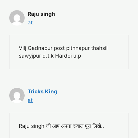
Raju singh
at
Vilj Gadnapur post pithnapur thahsil
sawyjpur d.t.k Hardoi u.p
Tricks King
at
Raju singh जी आप अपना सवाल पूरा लिखे..