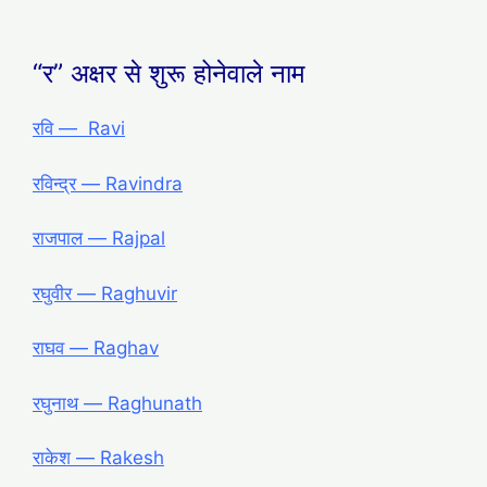
“र” अक्षर से शुरू होनेवाले नाम
रवि ― Ravi
रविन्द्र ― Ravindra
राजपाल ― Rajpal
रघुवीर ― Raghuvir
राघव ― Raghav
रघुनाथ ― Raghunath
राकेश ― Rakesh