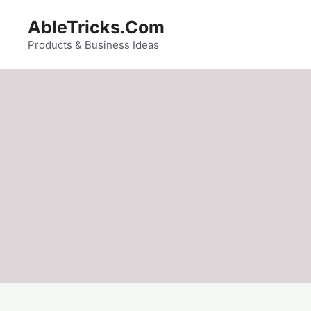
Skip
AbleTricks.Com
to
content
Products & Business Ideas