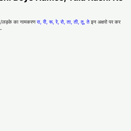
बेटे/लड़के का नामकरण
रा, री, रू, रे, रो, ता, ती, तू, ते
इन अक्षरो पर कर
ै-