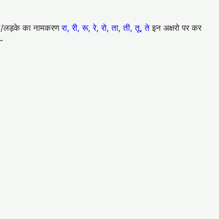
बेटे/लड़के का नामकरण
रा, री, रू, रे, रो, ता, ती, तू, ते
इन अक्षरो पर कर
ै-