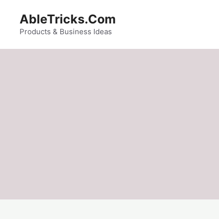
Skip
AbleTricks.Com
to
content
Products & Business Ideas