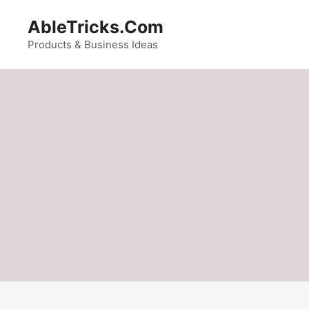
Skip
AbleTricks.Com
to
content
Products & Business Ideas