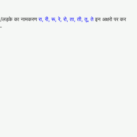
बेटे/लड़के का नामकरण
रा, री, रू, रे, रो, ता, ती, तू, ते
इन अक्षरो पर कर
ै-