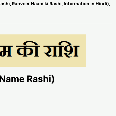
Rashi, Ranveer Naam ki Rashi, Information in Hindi),
r Name Rashi)