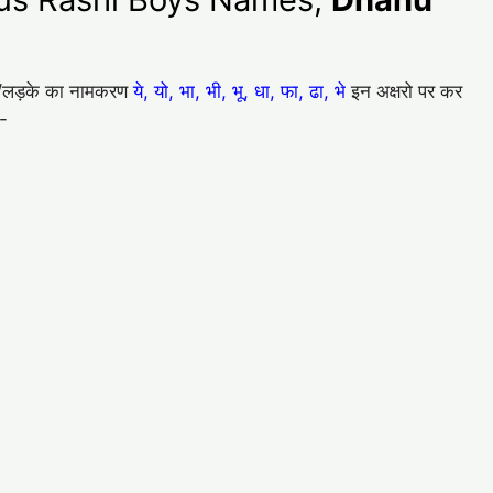
ेटे/लड़के का नामकरण
ये, यो, भा, भी, भू, धा, फा, ढा, भे
इन अक्षरो पर कर
ै-