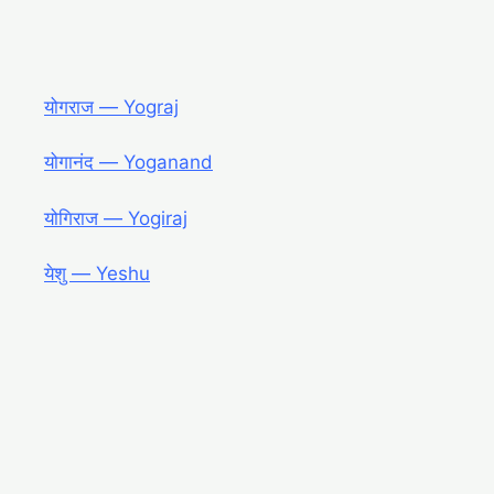
योगराज ― Yograj
योगानंद ― Yoganand
योगिराज ― Yogiraj
येशु ― Yeshu