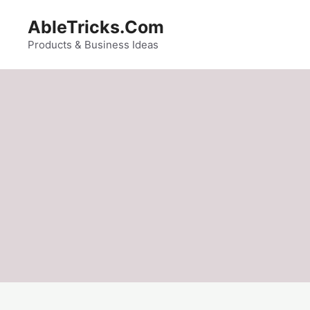
Skip
AbleTricks.Com
to
content
Products & Business Ideas