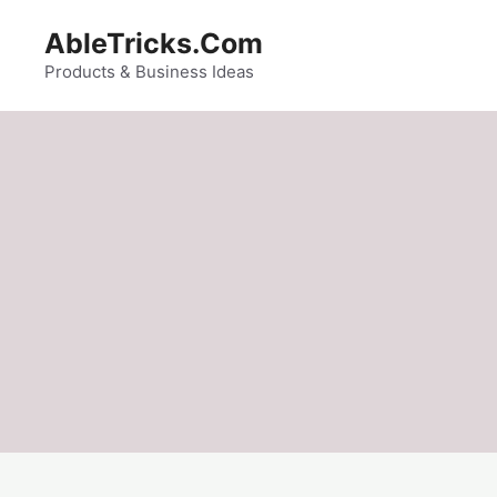
Skip
AbleTricks.Com
to
content
Products & Business Ideas