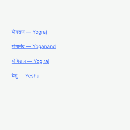
योगराज ― Yograj
योगानंद ― Yoganand
योगिराज ― Yogiraj
येशु ― Yeshu