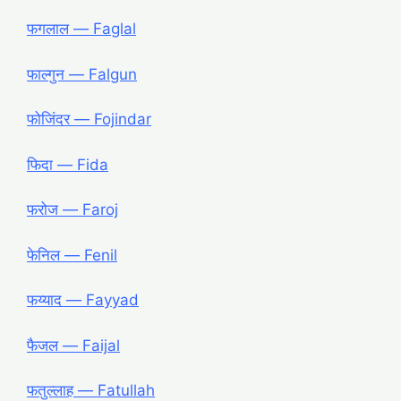
फगलाल — Faglal
फाल्गुन — Falgun
फोजिंदर ― Fojindar
फिदा ― Fida
फरोज ― Faroj
फेनिल ― Fenil
फय्याद ― Fayyad
फैजल ― Faijal
फतुल्लाह ― Fatullah