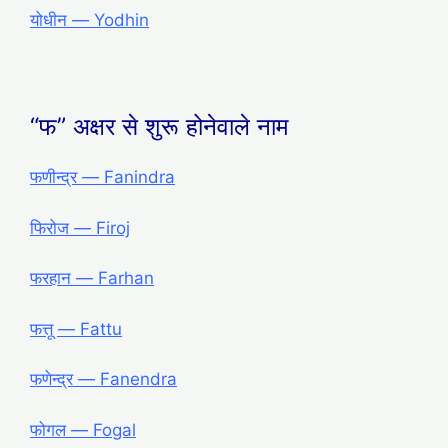
योधीन ― Yodhin
“फ” अक्षर से शुरू होनेवाले नाम
फणीन्द्र — Fanindra
फिरोज — Firoj
फरहान — Farhan
फत्तू — Fattu
फणेन्द्र — Fanendra
फोगल — Fogal