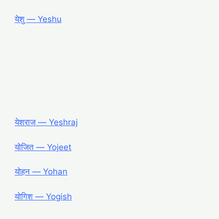
येशु ― Yeshu
येशराज ― Yeshraj
योजित ― Yojeet
योहन ― Yohan
योगिश ― Yogish