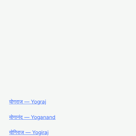
योगराज ― Yograj
योगानंद ― Yoganand
योगिराज ― Yogiraj