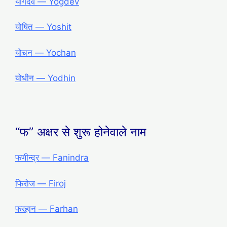
योगदेव ― Yogdev
योषित ― Yoshit
योचन ― Yochan
योधीन ― Yodhin
“फ” अक्षर से शुरू होनेवाले नाम
फणीन्द्र — Fanindra
फिरोज — Firoj
फरहान — Farhan