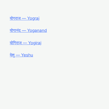
योगराज ― Yograj
योगानंद ― Yoganand
योगिराज ― Yogiraj
येशु ― Yeshu