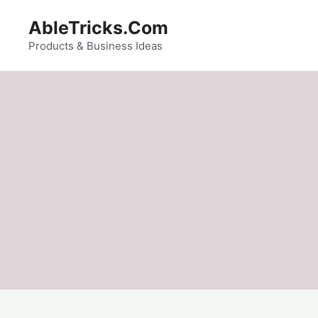
Skip
AbleTricks.Com
to
content
Products & Business Ideas