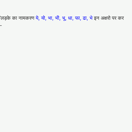
ेटे/लड़के का नामकरण
ये, यो, भा, भी, भू, धा, फा, ढा, भे
इन अक्षरो पर कर
ै-