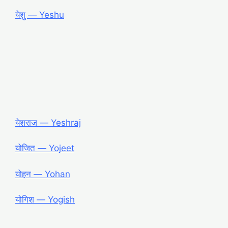
येशु ― Yeshu
येशराज ― Yeshraj
योजित ― Yojeet
योहन ― Yohan
योगिश ― Yogish