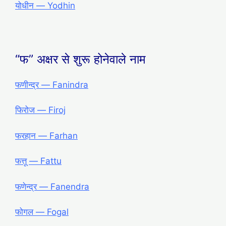
योधीन ― Yodhin
“फ” अक्षर से शुरू होनेवाले नाम
फणीन्द्र — Fanindra
फिरोज — Firoj
फरहान — Farhan
फत्तू — Fattu
फणेन्द्र — Fanendra
फोगल — Fogal