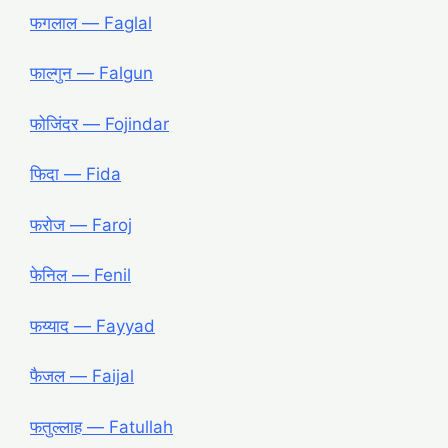
फगलाल — Faglal
फाल्गुन — Falgun
फोजिंदर ― Fojindar
फिदा ― Fida
फरोज ― Faroj
फेनिल ― Fenil
फय्याद ― Fayyad
फैजल ― Faijal
फतुल्लाह ― Fatullah