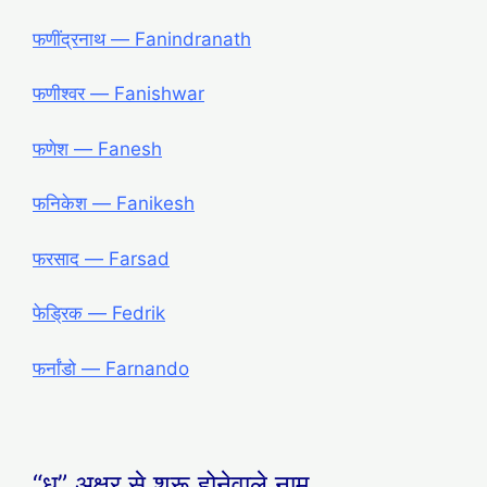
फणींद्रनाथ ― Fanindranath
फणीश्वर ― Fanishwar
फणेश ― Fanesh
फनिकेश ― Fanikesh
फरसाद ― Farsad
फेड्रिक ― Fedrik
फर्नांडो ― Farnando
“ध” अक्षर से शुरू होनेवाले नाम