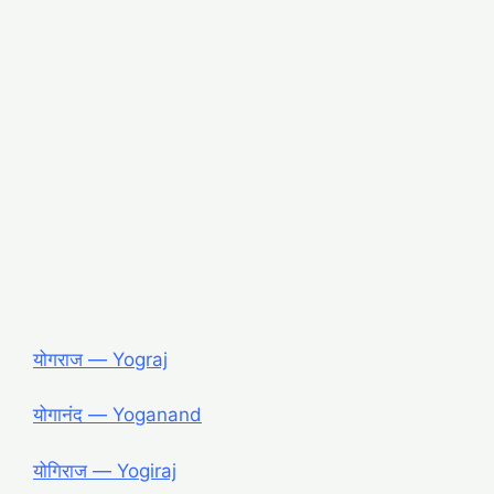
योगराज ― Yograj
योगानंद ― Yoganand
योगिराज ― Yogiraj