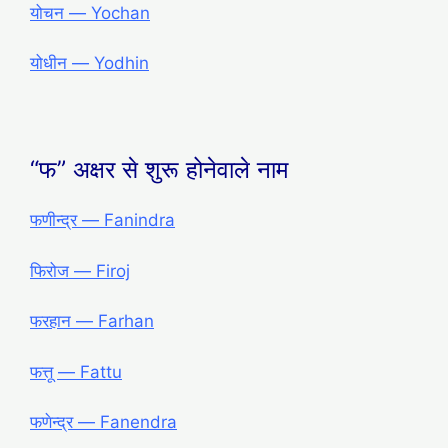
योचन ― Yochan
योधीन ― Yodhin
“फ” अक्षर से शुरू होनेवाले नाम
फणीन्द्र — Fanindra
फिरोज — Firoj
फरहान — Farhan
फत्तू — Fattu
फणेन्द्र — Fanendra