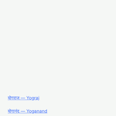
योगराज ― Yograj
योगानंद ― Yoganand