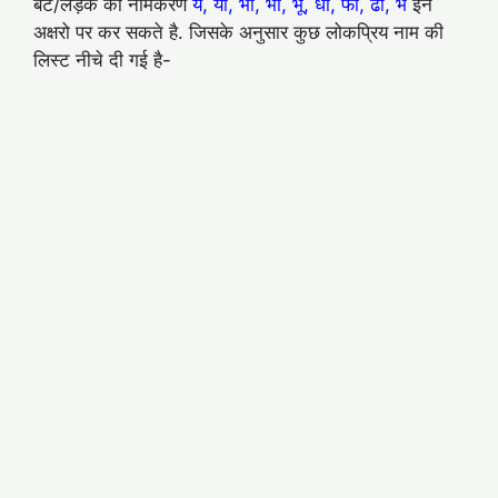
बेटे/लड़के का नामकरण
ये, यो, भा, भी, भू, धा, फा, ढा, भे
इन
अक्षरो पर कर सकते है. जिसके अनुसार कुछ लोकप्रिय नाम की
लिस्ट नीचे दी गई है-