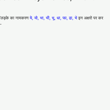
ेटे/लड़के का नामकरण
ये, यो, भा, भी, भू, धा, फा, ढा, भे
इन अक्षरो पर कर
ै-