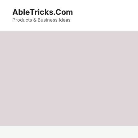
Skip
AbleTricks.Com
to
content
Products & Business Ideas