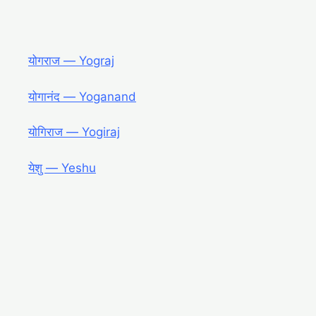
योगराज ― Yograj
योगानंद ― Yoganand
योगिराज ― Yogiraj
येशु ― Yeshu