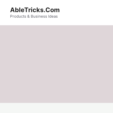
Skip
AbleTricks.Com
to
content
Products & Business Ideas