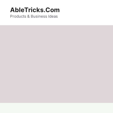
Skip
AbleTricks.Com
to
content
Products & Business Ideas