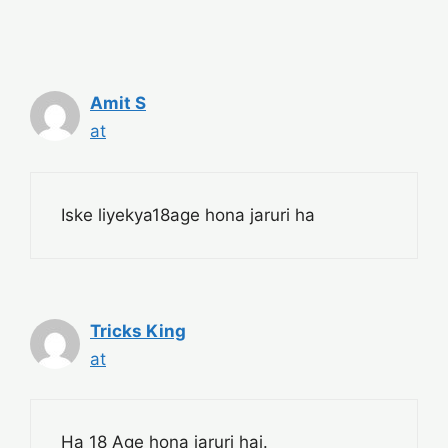
Amit S
at
Iske liyekya18age hona jaruri ha
Tricks King
at
Ha 18 Age hona jaruri hai.