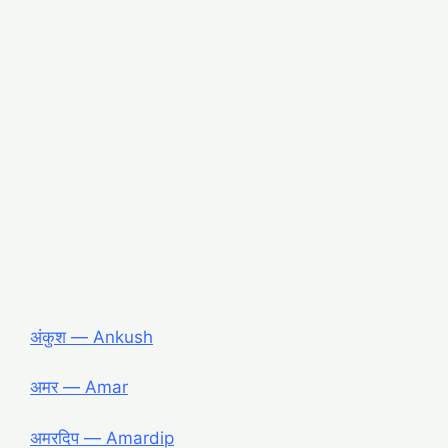
अंकुश ― Ankush
अमर ― Amar
अमरदिप ― Amardip