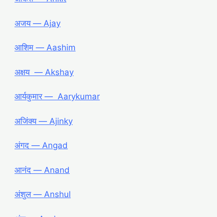
अजय ― Ajay
आशिम ― Aashim
अक्षय ― Akshay
आर्यकुमार ― Aarykumar
अजिंक्य ― Ajinky
अंगद ― Angad
आनंद ― Anand
अंशुल ― Anshul