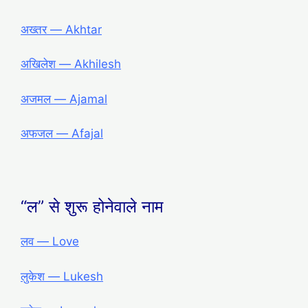
अख्तर ― Akhtar
अखिलेश ― Akhilesh
अजमल ― Ajamal
अफजल ― Afajal
“ल” से शुरू होनेवाले नाम
लव ― Love
लुकेश ― Lukesh