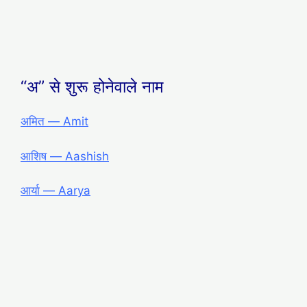
“अ” से शुरू होनेवाले नाम
अमित ― Amit
आशिष ― Aashish
आर्या ― Aarya