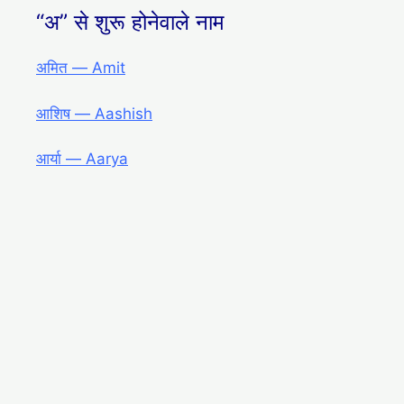
“अ” से शुरू होनेवाले नाम
अमित ― Amit
आशिष ― Aashish
आर्या ― Aarya