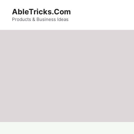
Skip
AbleTricks.Com
to
content
Products & Business Ideas