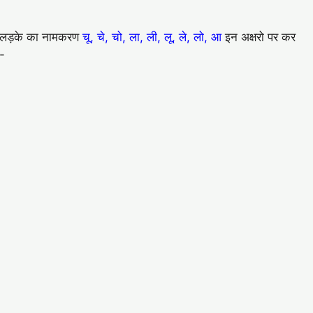
ेटे/लड़के का नामकरण
चू, चे, चो, ला, ली, लू, ले, लो, आ
इन अक्षरो पर कर
ै-