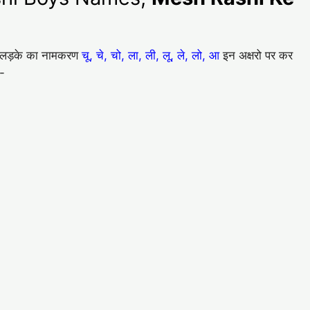
ेटे/लड़के का नामकरण
चू, चे, चो, ला, ली, लू, ले, लो, आ
इन अक्षरो पर कर
ै-