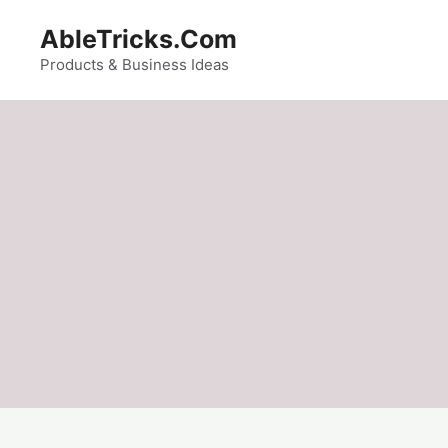
Skip
AbleTricks.Com
to
content
Products & Business Ideas