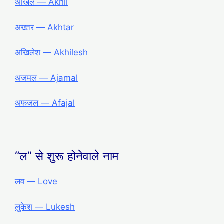
अखिल ― Akhil
अख्तर ― Akhtar
अखिलेश ― Akhilesh
अजमल ― Ajamal
अफजल ― Afajal
“ल” से शुरू होनेवाले नाम
लव ― Love
लुकेश ― Lukesh