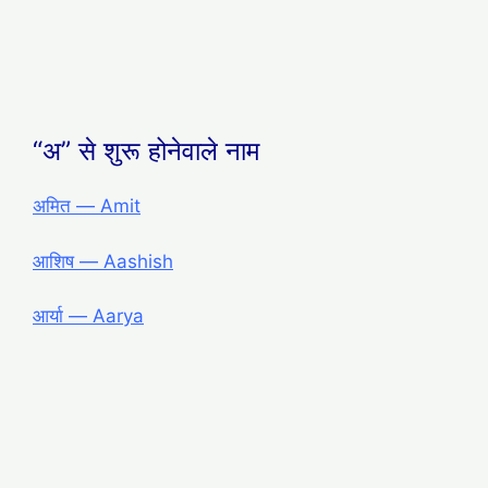
“अ” से शुरू होनेवाले नाम
अमित ― Amit
आशिष ― Aashish
आर्या ― Aarya