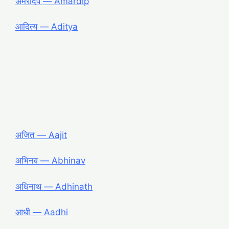
अमरदिप ― Amardip
आदित्य ― Aditya
अजित ― Aajit
अभिनव ― Abhinav
अधिनाथ ― Adhinath
आधी ― Aadhi