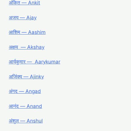
अंकित ― Ankit
अजय ― Ajay
आशिम ― Aashim
अक्षय ― Akshay
आर्यकुमार ― Aarykumar
अजिंक्य ― Ajinky
अंगद ― Angad
आनंद ― Anand
अंशुल ― Anshul