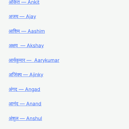
अंकित ― Ankit
अजय ― Ajay
आशिम ― Aashim
अक्षय ― Akshay
आर्यकुमार ― Aarykumar
अजिंक्य ― Ajinky
अंगद ― Angad
आनंद ― Anand
अंशुल ― Anshul