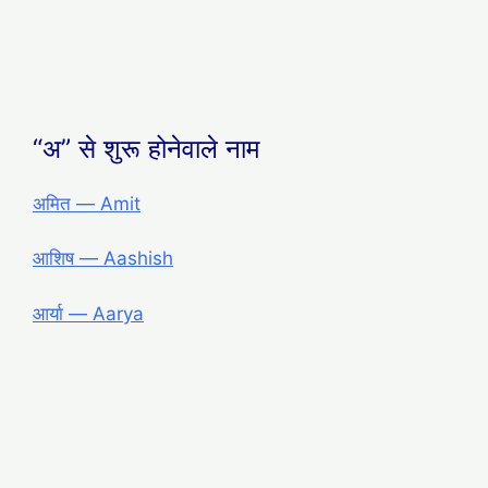
“अ” से शुरू होनेवाले नाम
अमित ― Amit
आशिष ― Aashish
आर्या ― Aarya