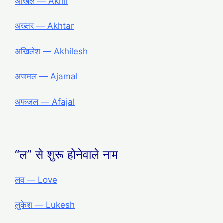
अखिल ― Akhil
अख्तर ― Akhtar
अखिलेश ― Akhilesh
अजमल ― Ajamal
अफजल ― Afajal
“ल” से शुरू होनेवाले नाम
लव ― Love
लुकेश ― Lukesh