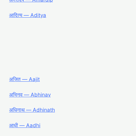
आदित्य ― Aditya
अजित ― Aajit
अभिनव ― Abhinav
अधिनाथ ― Adhinath
आधी ― Aadhi