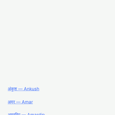
अंकुश ― Ankush
अमर ― Amar
अमरदिप ― Amardip