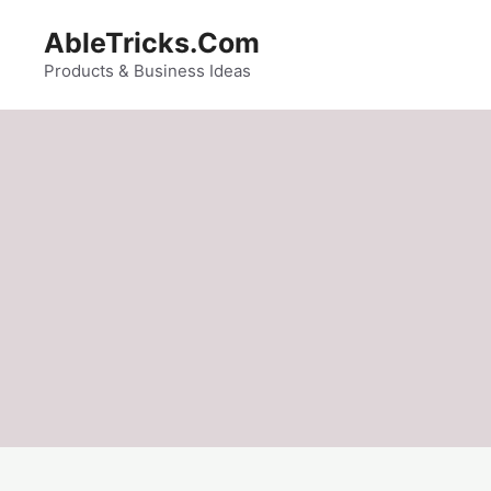
Skip
AbleTricks.Com
to
content
Products & Business Ideas