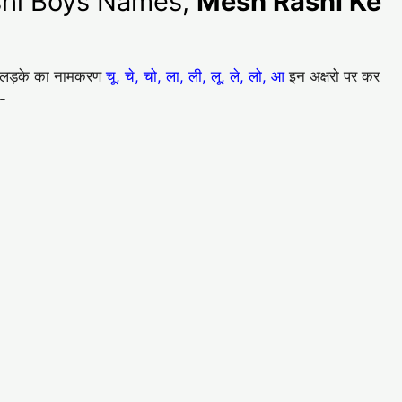
Rashi Boys Names,
Mesh Rashi Ke
ेटे/लड़के का नामकरण
चू, चे, चो, ला, ली, लू, ले, लो, आ
इन अक्षरो पर कर
ै-