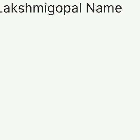
शि : Lakshmigopal Name