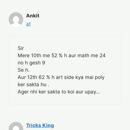
Ankit
at
Sir
Mere 10th me 52 % h aur math me 24
no h gesh 9
Se h.
Aur 12th 62 % h art side kya mai poly
ker sakta hu .
Ager nhi ker sakta to koi aur upay…
Tricks King