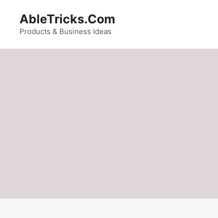
Skip
AbleTricks.Com
to
content
Products & Business Ideas