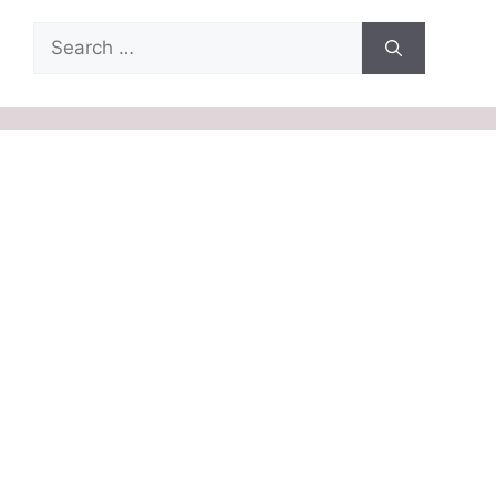
Search
for: