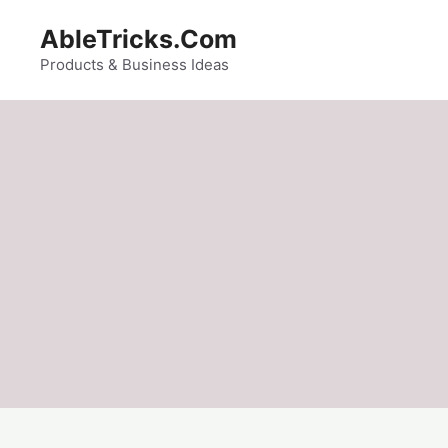
Skip
AbleTricks.Com
to
content
Products & Business Ideas