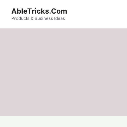
Skip
AbleTricks.Com
to
content
Products & Business Ideas