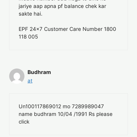
jariye aap apna pf balance chek kar
sakte hai.
EPF 24×7 Customer Care Number 1800
118 005
Budhram
at
Un100117869012 mo 7289989047
name budhram 10/04 /1991 Rs please
click