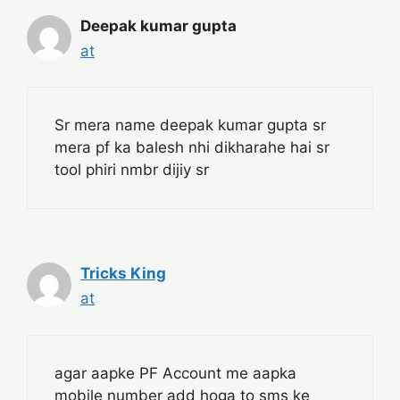
Deepak kumar gupta
at
Sr mera name deepak kumar gupta sr
mera pf ka balesh nhi dikharahe hai sr
tool phiri nmbr dijiy sr
Tricks King
at
agar aapke PF Account me aapka
mobile number add hoga to sms ke