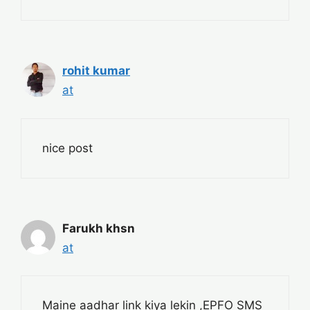
rohit kumar
at
nice post
Farukh khsn
at
Maine aadhar link kiya lekin ,EPFO SMS