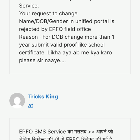
Service.
Your request to change
Name/DOB/Gender in unified portal is
rejected by EPFO field office
Reason : For DOB change more than 1
year submit valid proof like school
certificate. Likha aya ab me kya karo
please sir naaye….
Tricks King
at
EPFO SMS Service का मतलब >> आपने जो
चेंजिंग रिक्वेस्ट की थी वो EPFO रिजेक्ट की गई है.