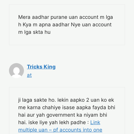
Mera aadhar purane uan account m lga
h Kya m apna aadhar Nye uan account
m lga skta hu
Tricks King
at
ji laga sakte ho. lekin aapko 2 uan ko ek
me karna chahiye isase aapka fayda bhi
hai aur yah government ka niyam bhi
hai. iske liye yah lekh padhe :
Link
multiple uan – pf accounts into one