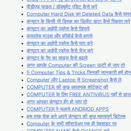
पीडीएफ फाइल / डॉक्यूमेंट एडिट कैसे करें
Computer Hard Disk का Deleted Data कैसे वापस
कंप्यूटर के किसी भी डिस्क का डिलीट डाटा कैसे रिकवर करे
कंप्यूटर का आईपी एड्रेस कैसे छिपाये
वायरलेस माउस और कीबोर्ड कैसे बनाये
कंप्यूटर का आईपी एड्रेस कैसे पता करे
कंप्यूटर का आईपी एड्रेस कैसे चेंज करे
कंप्यूटर के रैम का साइज कैसे बढ़ाये
अगर आपके Computer की Screen उल्टी हो जाए तो
5 Computer Tips & Tricks जिनकी जानकारी हमें होना 
Computer और Laptop से Screenshot कैसे ले
COMPUTER की कुछ आवश्यक शॉर्टकट की
COMPUTER के लिए FREE ANTIVIRUS यहाँ से डाउन
अगर आपका कंप्यूटर हॅंग हो जाए तो
COMPUTER पे चलाये ANDRIOD APPS
इस तरह चेक करे अपने कंप्यूटर की कुछ महत्वपूर्ण डिटेल्स
Computer के सभी सॉफ्टवेअर एक ही वेबसाइट पर
COMPUTER NAME कैसे CHANGE करे