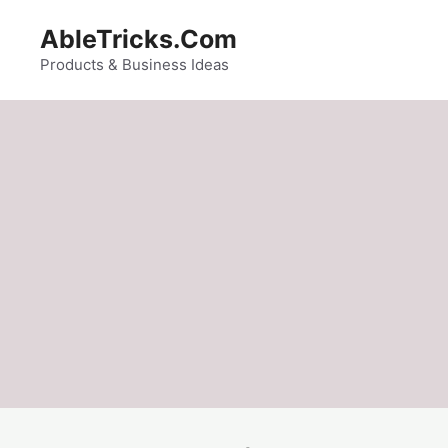
Skip
AbleTricks.Com
to
content
Products & Business Ideas