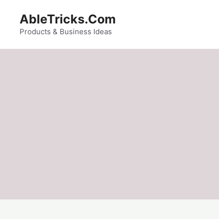
Skip
AbleTricks.Com
to
content
Products & Business Ideas