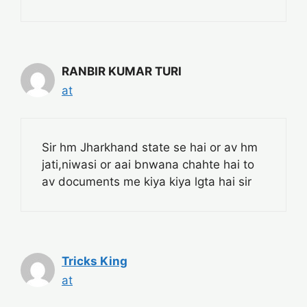
RANBIR KUMAR TURI
at
Sir hm Jharkhand state se hai or av hm
jati,niwasi or aai bnwana chahte hai to
av documents me kiya kiya lgta hai sir
Tricks King
at