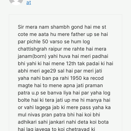
at
Sir mera nam shambh gond hai me st
cote me aata hu mere father up se hai
par pichle 50 varso se hum log
chattishgrah raipur me rahte hai mera
janam(born) yahi huva hai meri padhai
bhi yahi ki hai mene 12th tak padai ki hai
abhi meri age29 sal hai par meri jati
yaha nahi ban pa rahi 1950 ka recod
magte hai to mene apna jati praman
patra u.p se banva liya hai par yaha log
bolte hai ki tera jati up me hi manya hai
or vahi lagega jab ki mere pass yaha ka
mul nivas pran patra bhi hai koi bhi
adhikari sahi jankari nahi deta koi bota
hai lag jayega to koi chetravad ki