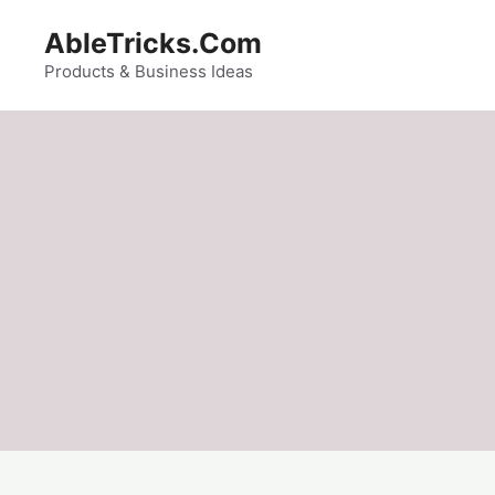
Skip
AbleTricks.Com
to
content
Products & Business Ideas