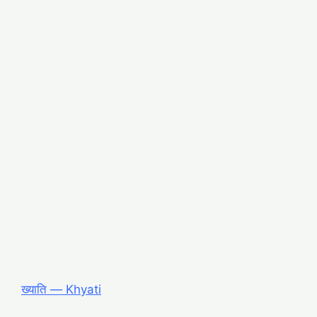
ख्याति ― Khyati