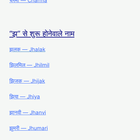
चरमा ― Charma
“झ” से शुरू होनेवाले नाम
झलक ― Jhalak
झिलमिल ― Jhilmil
झिजक ― Jhijak
झिया ― Jhiya
झानवी ― Jhanvi
झुमरी ― Jhumari