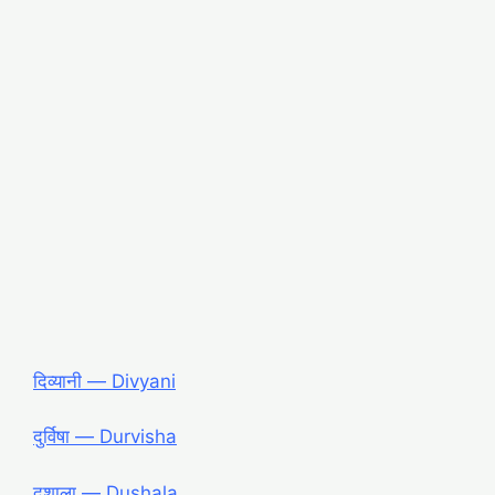
दिव्यानी ― Divyani
दुर्विषा ― Durvisha
दुशाला ― Dushala