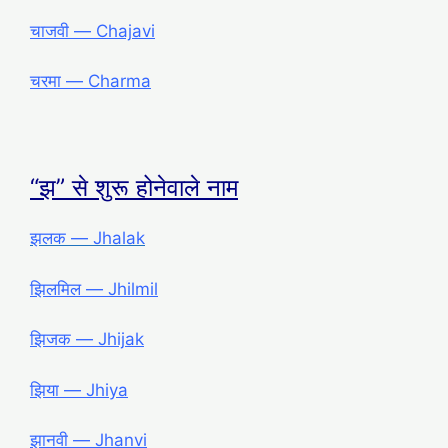
चाजवी ― Chajavi
चरमा ― Charma
“झ” से शुरू होनेवाले नाम
झलक ― Jhalak
झिलमिल ― Jhilmil
झिजक ― Jhijak
झिया ― Jhiya
झानवी ― Jhanvi