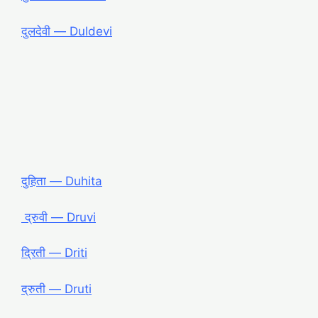
दुलदेवी ― Duldevi
दुहिता ― Duhita
द्रुवी ― Druvi
द्रिती ― Driti
द्रुती ― Druti