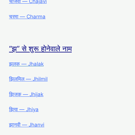
चाजवी ― Chajavi
चरमा ― Charma
“झ” से शुरू होनेवाले नाम
झलक ― Jhalak
झिलमिल ― Jhilmil
झिजक ― Jhijak
झिया ― Jhiya
झानवी ― Jhanvi