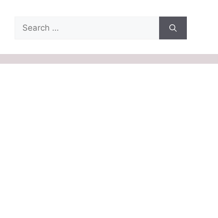
Search
for: