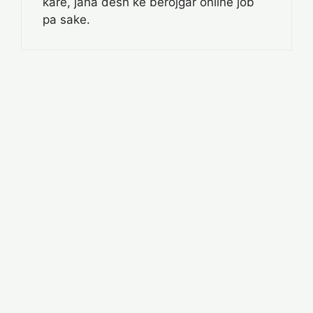
kare, jaha desh ke berojgar online job
pa sake.